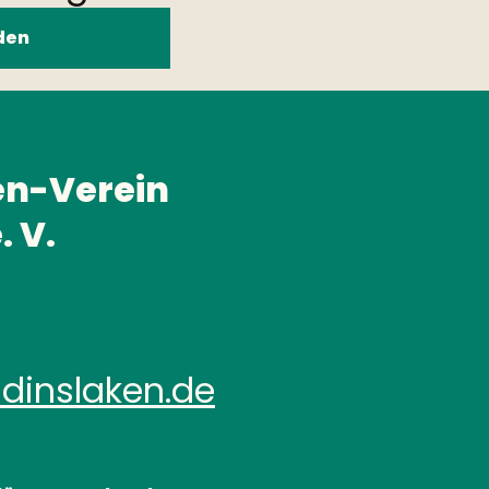
den
en-Verein
. V.
dinslaken.de