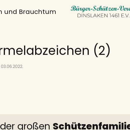
on und Brauchtum
rmelabzeichen (2)
m
03.06.2022
.
l der großen
Schützenfamili